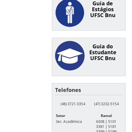
Guia de
Estágios
UFSC Bnu
Guia do
Estudante
UFSC Bnu
Telefones
(48) 3721-3354
(47) 3232-5154
Setor
Ramal
Sec. Acadêmica
6308 | 5101
3381 | 5181
3399 | 5199