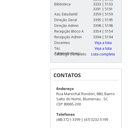
Biblioteca
3333 | 5133
3391 | 5191
Ass. Estudantil
3359 | 5159
Direção Geral
3395 | 5195
Direção Admin
3398 | 5198
Recepção Bloco A
3354 | 5154
Recepção Admin
3394 | 5194
Docentes
Veja a lista
Téc.
Veja a lista
Administrativos
Catálogo Completo
Lista completa
CONTATOS
Endereço
Rua Marechal Rondon, 880, Bairro
Salto do Norte, Blumenau - SC
CEP 89065-200
Telefones
(48) 3721-3399 | (47) 3232-5199