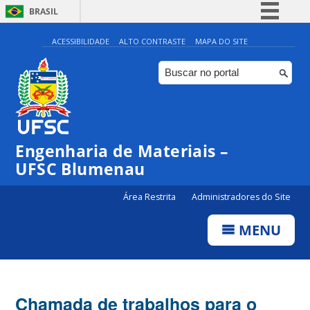
BRASIL
Simplifique!
ACESSIBILIDADE
ALTO CONTRASTE
MAPA DO SITE
Comunica BR
Participe
Acesso à informação
Legislação
Engenharia de Materiais –
Canais
UFSC Blumenau
Área Restrita
Administradores do Site
MENU
Chamada de trabalhos para o